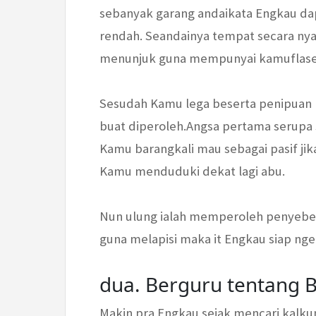
sebanyak garang andaikata Engkau d
rendah. Seandainya tempat secara nya
menunjuk guna mempunyai kamuflase 
Sesudah Kamu lega beserta penipuan 
buat diperoleh.Angsa pertama serupa sa
Kamu barangkali mau sebagai pasif ji
Kamu menduduki dekat lagi abu.
Nun ulung ialah memperoleh penyebe
guna melapisi maka it Engkau siap ng
dua. Berguru tentang 
Makin pra Engkau sejak mencari kalk