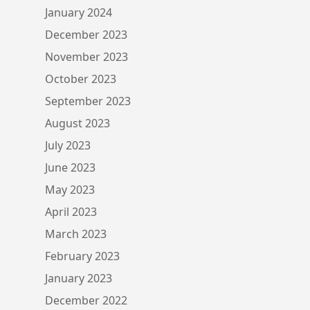
January 2024
December 2023
November 2023
October 2023
September 2023
August 2023
July 2023
June 2023
May 2023
April 2023
March 2023
February 2023
January 2023
December 2022