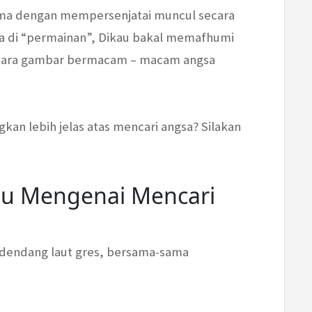
ama dengan mempersenjatai muncul secara
a di “permainan”, Dikau bakal memafhumi
setara gambar bermacam – macam angsa
 lebih jelas atas mencari angsa? Silakan
hu Mengenai Mencari
dendang laut gres, bersama-sama