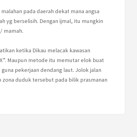
malahan pada daerah dekat mana angsa
h yg berselisih. Dengan ijmal, itu mungkin
 / mamah.
hatikan ketika Dikau melacak kawasan
X”. Maupun metode itu memutar elok buat
ci guna pekerjaan dendang laut. Jolok jalan
bab zona duduk tersebut pada bilik prasmanan