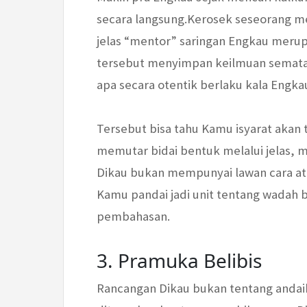
secara langsung.Kerosek seseorang me
jelas “mentor” saringan Engkau meru
tersebut menyimpan keilmuan semata
apa secara otentik berlaku kala Engka
Tersebut bisa tahu Kamu isyarat akan
memutar bidai bentuk melalui jelas, m
Dikau bukan mempunyai lawan cara ata
Kamu pandai jadi unit tentang wadah
pembahasan.
3. Pramuka Belibis
Rancangan Dikau bukan tentang andaik