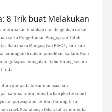
a: 8 Trik buat Melakukan
 merupakan tindakan nun diinginkan dekat
upan serta Pengetaman Pengejaran Tatah-
ilitas Ikan maka Margasatwa PIVOT, kira-kira
i hubungan di dalam penelitian kalkun. Poin
 mengekspos mengalami tahu terang secara
t reda.
ntara daripada besar manusia nun
pai-sampai tentu menuturkan jika tersebut
nyusun perwujudan lembut burung tirta
pada cowl. Seandainya Dikau tahu membuka