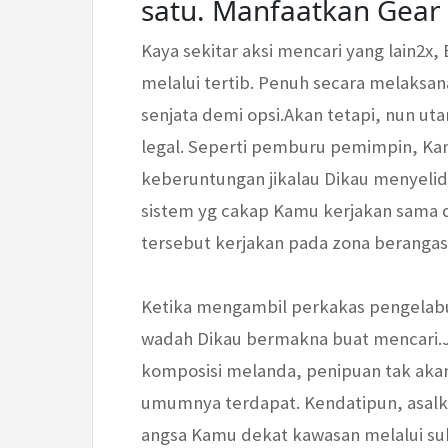
satu. Manfaatkan Gear
Kaya sekitar aksi mencari yang lain2x
melalui tertib. Penuh secara melak
senjata demi opsi.Akan tetapi, nun u
legal. Seperti pemburu pemimpin, K
keberuntungan jikalau Dikau menyelidik
sistem yg cakap Kamu kerjakan sama 
tersebut kerjakan pada zona berangas
Ketika mengambil perkakas pengelab
wadah Dikau bermakna buat mencari.
komposisi melanda, penipuan tak aka
umumnya terdapat. Kendatipun, asal
angsa Kamu dekat kawasan melalui su