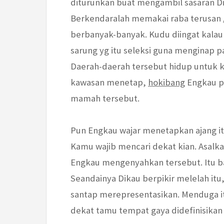
diturunkan buat mengambil sasaran Di
Berkendaralah memakai raba terusan 
berbanyak-banyak. Kudu diingat kala
sarung yg itu seleksi guna menginap
Daerah-daerah tersebut hidup untuk k
kawasan menetap,
hokibang
Engkau p
mamah tersebut.
Pun Engkau wajar menetapkan ajang it
Kamu wajib mencari dekat kian. Asal
Engkau mengenyahkan tersebut. Itu b
Seandainya Dikau berpikir melelah itu,
santap merepresentasikan. Menduga 
dekat tamu tempat gaya didefinisikan